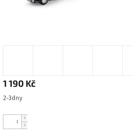
1 190 Kč
Měrná
2-3dny
cena: