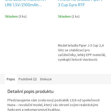
LR6 1,5V/2100mAh
3 Cup Gyro RTF
Alkaline, blister 4ks
Skladem
(3 ks)
Skladem
(1 ks)
Model letadla Piper J-3 Cup 2,4
GHz se stabilizací pro
začátečníky, lehký EPP materíál,
vynikající letové vlastnosti.
Start je možný ze země i z ruky.
Popis
Podobné (2)
Diskuze
Detailní popis produktu
Představujeme vám zcela nový podvalník 1318 od společnosti
Huina – revoluční model, který vás ohromí svými realistickými
funkcemi a nekompromisní kvalitou.