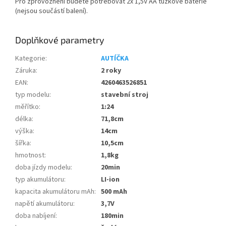
Pro zprovoznění budete potřebovat 2x 1,5V AA tužkové baterie
(nejsou součástí balení).
Doplňkové parametry
Kategorie
:
AUTÍČKA
Záruka
:
2 roky
EAN
:
4260463526851
typ modelu
:
stavební stroj
měřítko
:
1:24
délka
:
71,8cm
výška
:
14cm
šířka
:
10,5cm
hmotnost
:
1,8kg
doba jízdy modelu
:
20min
typ akumulátoru
:
LI-ion
kapacita akumulátoru mAh
:
500 mAh
napětí akumulátoru
:
3,7V
doba nabíjení
:
180min