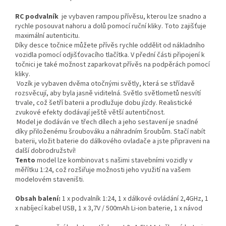
RC podvalník
je vybaven rampou přívěsu, kterou lze snadno a
rychle posouvat nahoru a dolů pomocí ruční kliky. Toto zajišťuje
maximální autenticitu.
Díky desce točnice můžete přívěs rychle oddělit od nákladního
vozidla pomocí odjišťovacího tlačítka. V přední části připojení k
točnici je také možnost zaparkovat přívěs na podpěrách pomocí
kliky.
Vozík je vybaven dvěma otočnými světly, která se střídavě
rozsvěcují, aby byla jasně viditelná. Světlo světlometů nesvítí
trvale, což šetří baterii a prodlužuje dobu jízdy. Realistické
zvukové efekty dodávají ještě větší autentičnost.
Model je dodáván ve třech dílech a jeho sestavení je snadné
díky přiloženému šroubováku a náhradním šroubům. Stačí nabít
baterii, vložit baterie do dálkového ovladače a jste připraveni na
další dobrodružství!
Tento
model lze kombinovat s našimi stavebními vozidly v
měřítku 1:24, což rozšiřuje možnosti jeho využití na vašem
modelovém staveništi.
Obsah balení:
1 x podvalník 1:24, 1 x dálkové ovládání 2,4GHz, 1
x nabíjecí kabel USB, 1 x 3,7V / 500mAh Li-ion baterie, 1 x návod