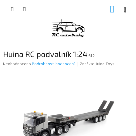
Přejít
NÁKUP
na
obsah
KOŠÍK
Huina RC podvalník 1:24
612
Průměrné
Neohodnoceno
Podrobnosti hodnocení
Značka:
Huina Toys
hodnocení
produktu
je
0,0
z
5
hvězdiček.