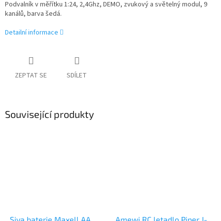
Podvalník v měřítku 1:24, 2,4Ghz, DEMO, zvukový a světelný modul, 9
kanálů, barva šedá.
Detailní informace
ZEPTAT SE
SDÍLET
Související produkty
Siva baterie Maxell AA
Amewi RC letadlo Piper J-