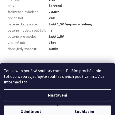
barva
:
červená
frekvence ovládání
:
27MHz
pohon kol
:
2WD
baterie do vysílače
:
2xAA 1,5V /nejsou v balení/
baterie modelu součástí
:
ne
baterie pro model
:
3xAA 1,5V
vhodné od
:
6 let
doba jízdy modelu
:
45min
Z
á
Tento web používá soubory cookie. Dalším procházením
KONTAKT
p
tohoto webu vyjadřujete souhlas s jejich používáním.. Více
a
informací
zde
.
t
í
Nastavení
Vytvořil Shoptet
Odmítnout
Souhlasím
Copyright 2026
RC autodráhy
. Všechna práva vyhrazena.