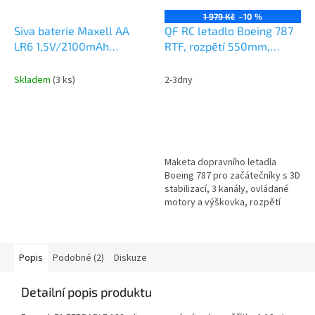
1 979 Kč
–10 %
Siva baterie Maxell AA
QF RC letadlo Boeing 787
LR6 1,5V/2100mAh
RTF, rozpětí 550mm,
Alkaline, blister 4ks
gyroskopická stabilizace
Skladem
(3 ks)
2-3dny
Maketa dopravního letadla
Boeing 787 pro začátečníky s 3D
stabilizací, 3 kanály, ovládané
motory a výškovka, rozpětí
550mm, RTF.
Popis
Podobné (2)
Diskuze
Detailní popis produktu