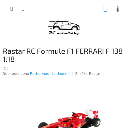
Přejít
NÁKUP
na
obsah
KOŠÍK
Rastar RC Formule F1 FERRARI F 138
1:18
211
Průměrné
Neohodnoceno
Podrobnosti hodnocení
Značka:
Rastar
hodnocení
produktu
je
0,0
z
5
hvězdiček.