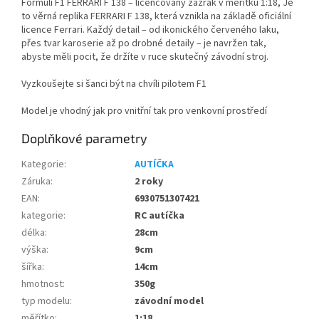
Formuli F1 FERRARI F 138 – licencovaný zázrak v měřítku 1:18,
Je
to věrná replika FERRARI F 138, která vznikla na základě oficiální
licence Ferrari. Každý detail – od ikonického červeného laku,
přes tvar karoserie až po drobné detaily – je navržen tak,
abyste měli pocit, že držíte v ruce skutečný závodní stroj.
Vyzkoušejte si šanci být na chvíli pilotem F1
Model je vhodný jak pro vnitřní tak pro venkovní prostředí
Doplňkové parametry
Kategorie
:
AUTÍČKA
Záruka
:
2 roky
EAN
:
6930751307421
kategorie
:
RC autíčka
délka
:
28cm
výška
:
9cm
šířka
:
14cm
hmotnost
:
350g
typ modelu
:
závodní model
měřítko
:
1:18