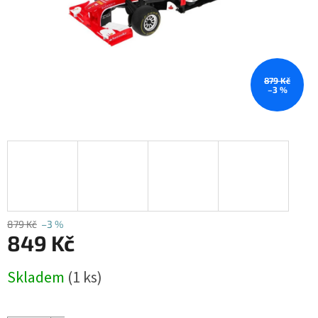
879 Kč
–3 %
879 Kč
–3 %
849 Kč
Měrná
Skladem
(1 ks)
cena: