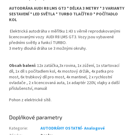
AUTODRÁHA AUDI R8 LMS GT3 * DÉLKA 3 METRY * 3 VARIANTY
SESTAVENÍ * LED SVĚTLA * TURBO TLAČÍTKO * POČÍTADLO
KOL
Elektrická autodráha v měřítku 1:43 s věrně reprodukovanými
licencovanými vozy AUDI R8 LMS GT3. Vozy jsou vybavené
předními světly a funkcí TURBO.
3 metry dlouhá dráha se 3 možnými okruhy.
Obsah balení:
12x zatáčka,3x rovina, 1x zúžení, 1x startovací
díl, 1x díl s počítadlem kol, 4x mostový držák, 4x patka pro
most, 6x trubkový díl pro most, 4x mantinel, 2 x rychlostní
ovladače , 2 x licencovaná auta, 1x adaptér 220V, vlajky a další
příslušenství, manuál
Pohon z elektrické sítě.
Doplňkové parametry
Kategorie
:
AUTODRÁHY OSTATNÍ- Analogové