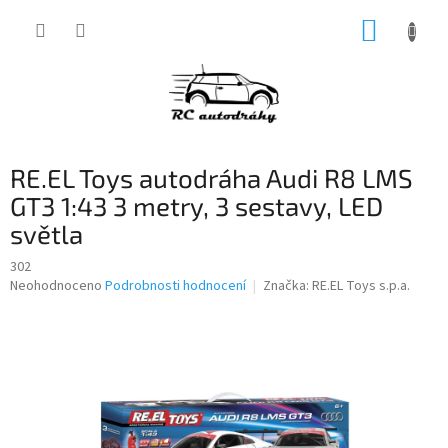
Přejít
NÁKUP
na
obsah
KOŠÍK
RE.EL Toys autodráha Audi R8 LMS
GT3 1:43 3 metry, 3 sestavy, LED
světla
302
Průměrné
Neohodnoceno
Podrobnosti hodnocení
Značka:
RE.EL Toys s.p.a.
hodnocení
produktu
je
0,0
z
5
hvězdiček.