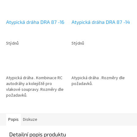
Atypická dráha DRA 87 -16
Atypická dráha DRA 87 -14
5týdnů
5týdnů
Atypická dráha . Kombinace RC
Atypická dráha . Rozměry dle
autodráhy a kolejiště pro
požadavků.
vlakové soupravy. Rozměry dle
požadavků.
Popis
Diskuze
Detailní popis produktu