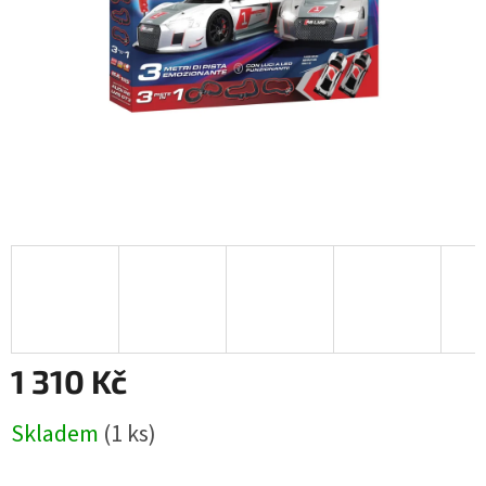
1 310 Kč
Měrná
Skladem
(1 ks)
cena: