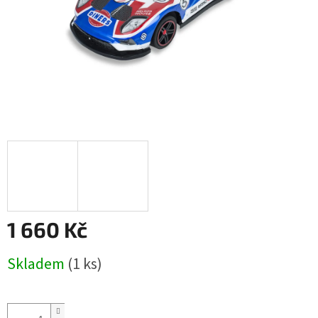
1 660 Kč
Měrná
Skladem
(1 ks)
cena: