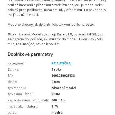
přilnavost. Model se ovládá volantovým 2.4 GHz ovladačem. Díky
pružné karoserii a přednímu a zadnímu spojleru je model velmi
odolný proti poškození nárazem. Díky efektnímu LED osvětlení si
lze jízdu užít i v noci.
Model je vhodný jak do vnitřních, tak venkovních prostor.
Obsah balení:
Model vozu Top Racer, 1:8, ovladač 2.4 GHz, 3x
AA baterie do vysílače, akumulátor do modelu Li-ion 7,4V / 500
mAh, USB nabíječ, návod k použití
Doplňkové parametry
Kategorie
:
RC AUTÍČKA
Záruka
:
2 roky
EAN
:
8001059023738
délka
:
44cm
typ modelu
:
závodní model
typ akumulátoru
:
NiHM
kapacita akumulátoru mAh
:
500 mAh
napětí akumulátoru
:
7,4V
barva
:
modrá