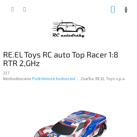
Přejít
NÁKUP
na
obsah
KOŠÍK
RE.EL Toys RC auto Top Racer 1:8
RTR 2,GHz
217
Průměrné
Neohodnoceno
Podrobnosti hodnocení
Značka:
RE.EL Toys s.p.a.
hodnocení
produktu
je
0,0
z
5
hvězdiček.