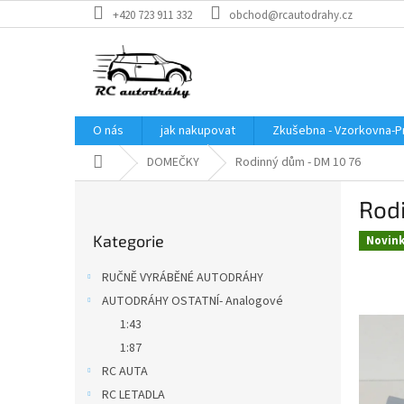
Přejít
+420 723 911 332
obchod@rcautodrahy.cz
na
obsah
O nás
jak nakupovat
Zkušebna - Vzorkovna-P
Domů
DOMEČKY
Rodinný dům - DM 10 76
P
Rod
o
Přeskočit
s
Kategorie
kategorie
Novin
t
r
RUČNĚ VYRÁBĚNÉ AUTODRÁHY
a
AUTODRÁHY OSTATNÍ- Analogové
n
1:43
n
í
1:87
p
RC AUTA
a
RC LETADLA