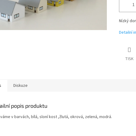
Nízký do
Detailní 
TISK
s
Diskuze
ailní popis produktu
áme v barvách, bílá, sloní kost ,žlutá, okrová, zelená, modrá.