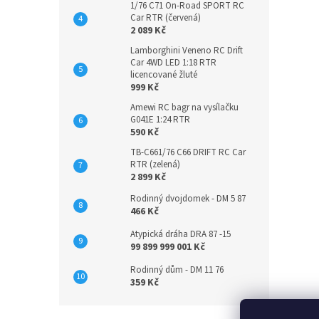
1/76 C71 On-Road SPORT RC
Car RTR (červená)
2 089 Kč
Lamborghini Veneno RC Drift
Car 4WD LED 1:18 RTR
licencované žluté
999 Kč
Amewi RC bagr na vysílačku
G041E 1:24 RTR
590 Kč
TB-C661/76 C66 DRIFT RC Car
RTR (zelená)
2 899 Kč
Rodinný dvojdomek - DM 5 87
466 Kč
Atypická dráha DRA 87 -15
99 899 999 001 Kč
Rodinný dům - DM 11 76
359 Kč
Z