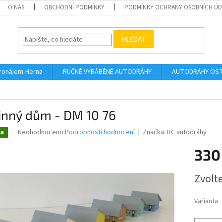
O NÁS
OBCHODNÍ PODMÍNKY
PODMÍNKY OCHRANY OSOBNÍCH Ú
HLEDAT
ronájem-Herna
RUČNĚ VYRÁBĚNÉ AUTODRÁHY
AUTODRÁHY OSTA
inný dům - DM 10 76
Průměrné
Neohodnoceno
Podrobnosti hodnocení
Značka:
RC autodráhy
ka
hodnocení
produktu
330
je
0,0
Měrná
Zvolt
z
cena:
5
hvězdiček.
Varianta