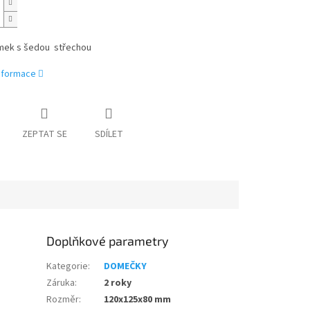
mek s šedou střechou
informace
ZEPTAT SE
SDÍLET
Doplňkové parametry
Kategorie
:
DOMEČKY
Záruka
:
2 roky
Rozměr
:
120x125x80 mm