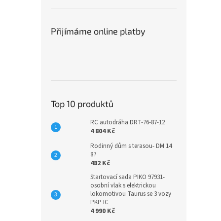
Přijímáme online platby
Top 10 produktů
RC autodráha DRT-76-87-12
4 804 Kč
Rodinný dům s terasou- DM 14
87
482 Kč
Startovací sada PIKO 97931-
osobní vlak s elektrickou
lokomotivou Taurus se 3 vozy
PKP IC
4 990 Kč