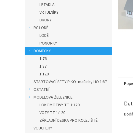
n
LETADLA
e
VRTULNÍKY
l
DRONY
RC LODĚ
LODĚ
PONORKY
DOMEČKY
1:76
1:87
1:120
STARTOVACÍ SETY PIKO- mašinky HO 1:87
Popi
OSTATNÍ
MODELOVA ŽELEZNICE
Det
LOKOMOTIVY TT 1:120
VOZY TT 1:120
Dodáv
ZÁKLADNÍ DESKA PRO KOLEJIŠTĚ
VOUCHERY