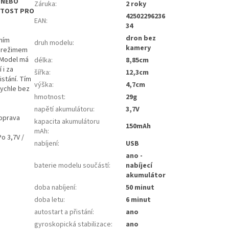
 NEBO
Záruka
:
2 roky
ŽITOST PRO
42502296236
EAN
:
34
dron bez
lním
druh modelu
:
kamery
s režimem
 Model má
délka
:
8,85cm
 i za
šířka
:
12,3cm
istání. Tím
výška
:
4,7cm
rychle bez
hmotnost
:
29g
napětí akumulátoru
:
3,7V
doprava
kapacita akumulátoru
150mAh
mAh
:
o 3,7V /
nabíjení
:
USB
ano -
baterie modelu součástí
:
nabíjecí
akumulátor
doba nabíjení
:
50 minut
doba letu
:
6 minut
autostart a přistání
:
ano
gyroskopická stabilizace
:
ano