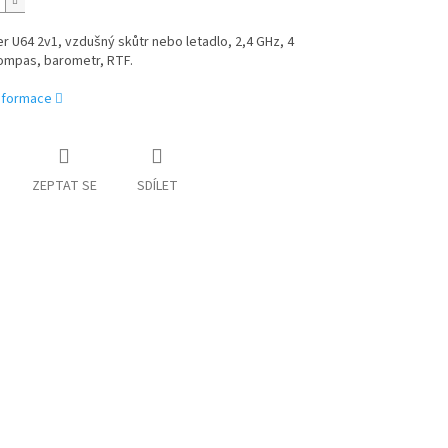
r U64 2v1, vzdušný skůtr nebo letadlo, 2,4 GHz, 4
kompas, barometr, RTF.
informace
ZEPTAT SE
SDÍLET