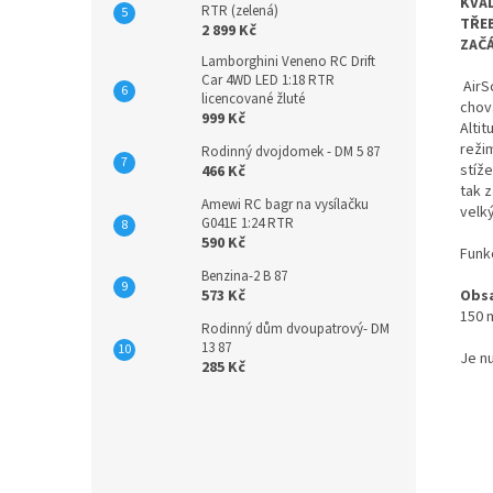
KVA
RTR (zelená)
TŘEB
2 899 Kč
ZAČÁ
Lamborghini Veneno RC Drift
Car 4WD LED 1:18 RTR
AirS
licencované žluté
chov
999 Kč
Alti
režim
Rodinný dvojdomek - DM 5 87
stíž
466 Kč
tak z
Amewi RC bagr na vysílačku
velký
G041E 1:24 RTR
590 Kč
Funk
Benzina-2 B 87
Obsa
573 Kč
150 m
Rodinný dům dvoupatrový- DM
13 87
Je n
285 Kč