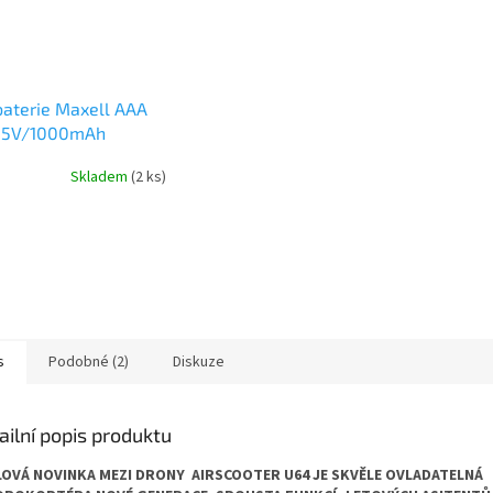
baterie Maxell AAA
1,5V/1000mAh
ine, blister 4ks
Skladem
(2 ks)
s
Podobné (2)
Diskuze
ailní popis produktu
OVÁ NOVINKA MEZI DRONY AIRSCOOTER U64 JE SKVĚLE OVLADATELNÁ