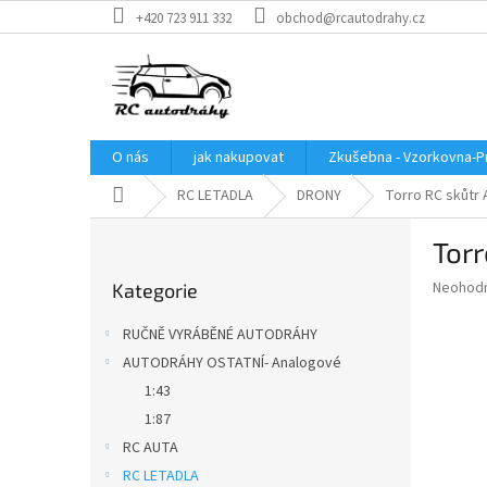
Přejít
+420 723 911 332
obchod@rcautodrahy.cz
na
obsah
O nás
jak nakupovat
Zkušebna - Vzorkovna-P
Domů
RC LETADLA
DRONY
Torro RC skůtr 
P
Torr
o
Přeskočit
s
Průměr
Neohod
Kategorie
kategorie
t
hodnoce
r
produkt
RUČNĚ VYRÁBĚNÉ AUTODRÁHY
a
je
AUTODRÁHY OSTATNÍ- Analogové
0,0
n
z
1:43
n
5
í
1:87
hvězdič
p
RC AUTA
a
RC LETADLA