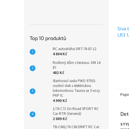
Siva 
LR3 
Top 10 produktů
Alkal
RC autodráha DRT-76-87-12
4 804 Kč
Rodinný dům s terasou- DM 14
87
482 Kč
Startovací sada PIKO 97931-
osobní vlak s elektrickou
lokomotivou Taurus se 3 vozy
Popi
PKP IC
4 990 Kč
1/76 C71 On-Road SPORT RC
Det
Car RTR (červená)
2 089 Kč
STYL
TB-C661/76 C66 DRIFT RC Car