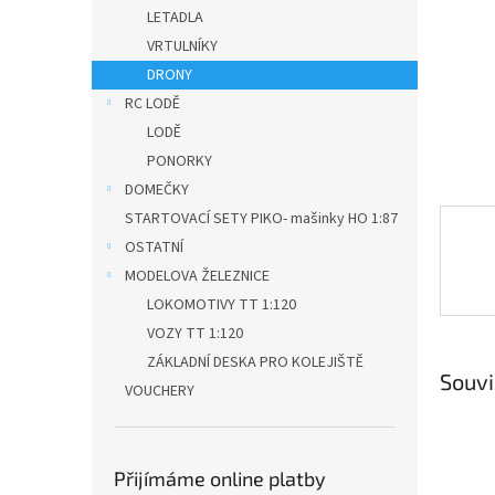
n
LETADLA
e
VRTULNÍKY
l
DRONY
RC LODĚ
LODĚ
PONORKY
DOMEČKY
STARTOVACÍ SETY PIKO- mašinky HO 1:87
OSTATNÍ
MODELOVA ŽELEZNICE
LOKOMOTIVY TT 1:120
VOZY TT 1:120
ZÁKLADNÍ DESKA PRO KOLEJIŠTĚ
Souvi
VOUCHERY
Přijímáme online platby