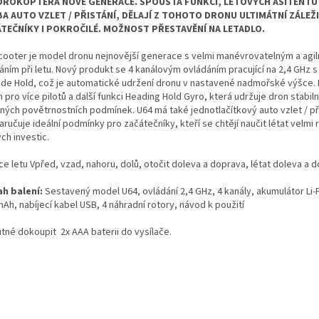
DROKOPTÉRA NOVÉ GENERACE. SPOUSTA FUNKCÍ, LETOVÝCH ASITENTŮ
A AUTO VZLET / PŘISTÁNÍ, DĚLAJÍ Z TOHOTO DRONU ULTIMÁTNÍ ZÁLE
TEČNÍKY I POKROČILÉ. MOŽNOST PŘESTAVĚNÍ NA LETADLO.
cooter je model dronu nejnovější generace s velmi manévrovatelným a agi
áním při letu. Nový produkt se 4 kanálovým ovládáním pracující na 2,4 GHz 
tude Hold, což je automatické udržení dronu v nastavené nadmořské výšce.
 pro více pilotů a další funkci Heading Hold Gyro, která udržuje dron stabilní
ených povětrnostních podmínek. U64 má také jednotlačítkový auto vzlet / př
aručuje ideální podmínky pro začátečníky, kteří se chtějí naučit létat velmi 
ch investic.
ce letu Vpřed, vzad, nahoru, dolů, otočit doleva a doprava, létat doleva a 
h balení:
Sestavený model U64, ovládání 2,4 GHz, 4 kanály, akumulátor Li-P
Ah, nabíjecí kabel USB, 4 náhradní rotory, návod k použití
utné dokoupit 2x AAA baterii do vysílače.