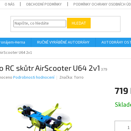
O NÁS
OBCHODNÍ PODMÍNKY
PODMÍNKY OCHRANY OSOBNÍCH Ú
HLEDAT
ronájem-Herna
RUČNĚ VYRÁBĚNÉ AUTODRÁHY
AUTODRÁHY OSTA
AirScooter U64 2v1
o RC skůtr AirScooter U64 2v1
379
né
noceno
Podrobnosti hodnocení
Značka:
Torro
ní
719
u
Měrná
Skla
cena:
ek.