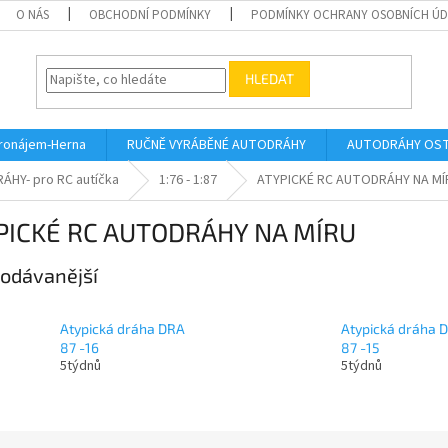
O NÁS
OBCHODNÍ PODMÍNKY
PODMÍNKY OCHRANY OSOBNÍCH Ú
HLEDAT
ronájem-Herna
RUČNĚ VYRÁBĚNÉ AUTODRÁHY
AUTODRÁHY OSTA
ÁHY- pro RC autíčka
1:76 - 1:87
ATYPICKÉ RC AUTODRÁHY NA MÍ
PICKÉ RC AUTODRÁHY NA MÍRU
odávanější
Atypická dráha DRA
Atypická dráha 
87 -16
87 -15
5týdnů
5týdnů