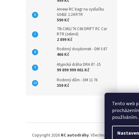
999 Kč
Amewi RC bagr na vysílačku
G041E 1:24 RTR
590 Kč
TB-C661/76 C66 DRIFT RC Car
RTR (zelená)
2 899 Kč
Rodinný dvojdomek - DM 5 87
466 Kč
Atypická dráha DRA 87 -15
99 899 999 001 Kč
Rodinný dům - DM 11 76
359 Kč
Z
Tento web po
á
procházením 
p
používáním..
a
t
í
Nastaven
Copyright 2026
RC autodráhy
. Všechna práva vyhrazena.