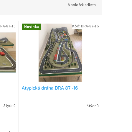
3
položek celkem
RA-87-15
Kód:
DRA-87-16
Novinka
Atypická dráha DRA 87 -16
5týdnů
5týdnů