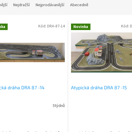
nější
Nejdražší
Nejprodávanější
Abecedně
Kód:
DRA-87-14
Kód:
D
nka
Novinka
cká dráha DRA 87 -14
Atypická dráha DRA 87 -15
5týdnů