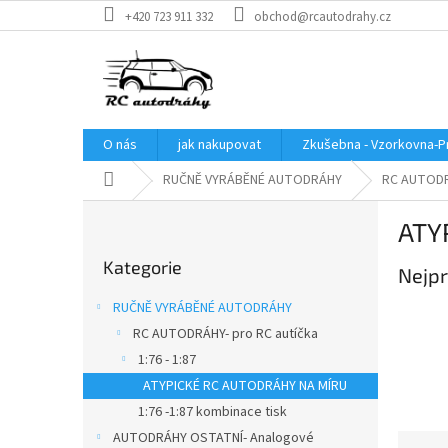
Přejít
+420 723 911 332
obchod@rcautodrahy.cz
na
obsah
O nás
jak nakupovat
Zkušebna - Vzorkovna-P
Domů
RUČNĚ VYRÁBĚNÉ AUTODRÁHY
RC AUTODR
P
ATY
o
Přeskočit
s
Kategorie
kategorie
Nejpr
t
r
RUČNĚ VYRÁBĚNÉ AUTODRÁHY
a
RC AUTODRÁHY- pro RC autíčka
n
1:76 - 1:87
n
í
ATYPICKÉ RC AUTODRÁHY NA MÍRU
p
1:76 -1:87 kombinace tisk
a
AUTODRÁHY OSTATNÍ- Analogové
Ř