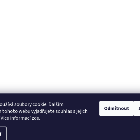
užívá soubory cookie. Dalším
Odmítnout
tohoto webu vyjadřujete souhlas s jejich
KONTAKT
 Více informací
zde
.
í