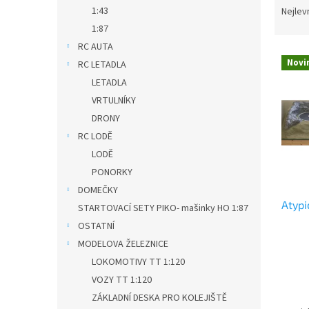
n
a
1:43
Nejlev
e
z
1:87
l
e
RC AUTA
V
n
Novi
RC LETADLA
ý
í
LETADLA
p
p
i
r
VRTULNÍKY
s
o
DRONY
p
d
RC LODĚ
r
u
LODĚ
o
k
PONORKY
d
t
DOMEČKY
u
ů
Atypi
k
STARTOVACÍ SETY PIKO- mašinky HO 1:87
t
OSTATNÍ
ů
MODELOVA ŽELEZNICE
LOKOMOTIVY TT 1:120
VOZY TT 1:120
ZÁKLADNÍ DESKA PRO KOLEJIŠTĚ