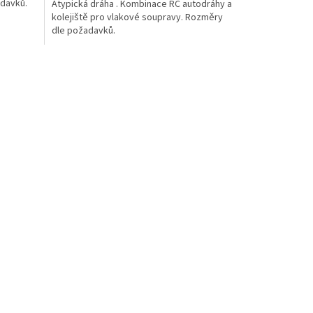
adavků.
Atypická dráha . Kombinace RC autodráhy a
kolejiště pro vlakové soupravy. Rozměry
dle požadavků.