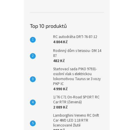
Top 10 produktů
RC autodráha DRT-76-87-12
4 804 Kč
Rodinný dům s terasou- DM 14
87
482 Kč
Startovací sada PIKO 97931-
osobní vlak s elektrickou
lokomotivou Taurus se 3 vozy
PKP IC
4 990 Kč
1/76 C71 On-Road SPORT RC
Car RTR (červená)
2 089 Kč
Lamborghini Veneno RC Drift
Car 4WD LED 1:18 RTR
licencované žluté