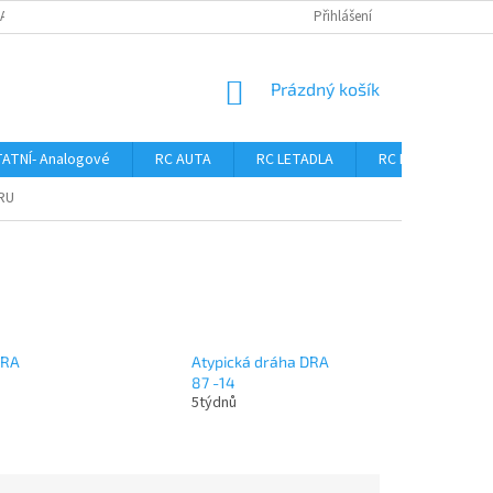
DAJŮ
Přihlášení
NÁKUPNÍ
Prázdný košík
KOŠÍK
TNÍ- Analogové
RC AUTA
RC LETADLA
RC LODĚ
D
RU
DRA
Atypická dráha DRA
87 -14
5týdnů